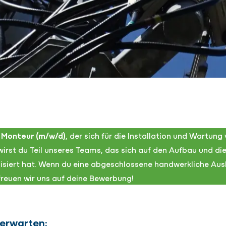
Monteur (m/w/d)
, der sich für die Installation und Wartun
n wirst du Teil unseres Teams, das sich auf den Aufbau und d
lisiert hat. Wenn du eine abgeschlossene handwerkliche Aus
reuen wir uns auf deine Bewerbung!
 erwarten: