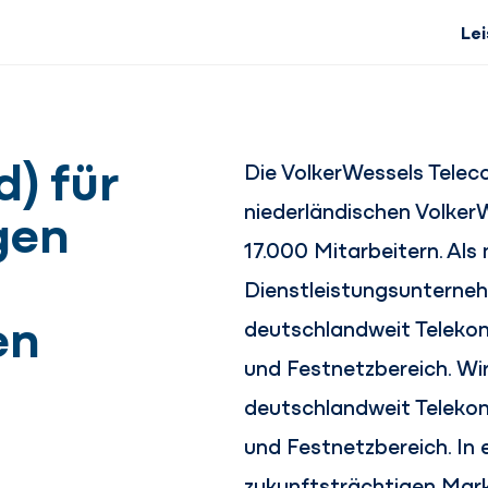
Le
) für
Die VolkerWessels Telec
gen
niederländischen Volker
17.000 Mitarbeitern. Al
Dienstleistungsunterneh
en
deutschlandweit Teleko
und Festnetzbereich. Wir
deutschlandweit Teleko
und Festnetzbereich. In
zukunftsträchtigen Mark