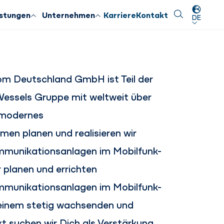
Suche
Schließen
istungen
Unternehmen
Karriere
Kontakt
DE
om Deutschland GmbH ist Teil der
Wessels Gruppe mit weltweit über
s modernes
men planen und realisieren wir
mmunikationsanlagen im Mobilfunk-
 planen und errichten
mmunikationsanlagen im Mobilfunk-
 einem stetig wachsenden und
t suchen wir Dich als Verstärkung