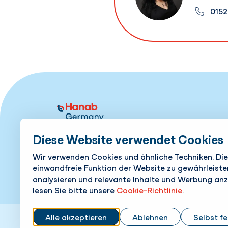
0152
Diese Website verwendet Cookies
🏠 Europaallee 1, 46047 Oberhausen
Wir verwenden Cookies und ähnliche Techniken. Die
📞 0208 / 43962 885
einwandfreie Funktion der Website zu gewährleiste
analysieren und relevante Inhalte und Werbung anz
Kontakt
lesen Sie bitte unsere
Cookie-Richtlinie
.
Alle akzeptieren
Ablehnen
Selbst f