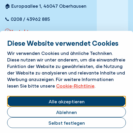
🏠 Europaallee 1, 46047 Oberhausen
📞 0208 / 43962 885
Kontakt
Diese Website verwendet Cookies
Schnelle Links
Wir verwenden Cookies und ähnliche Techniken.
Leistungen
Diese nutzen wir unter anderem, um die einwandfreie
Funktion der Website zu gewährleisten, die Nutzung
Unternehmen
der Website zu analysieren und relevante Inhalte und
Werbung anzuzeigen. Für weitere Informationen
Karriere
lesen Sie bitte unsere
Cookie-Richtlinie
.
Folgen Sie uns
Alle akzeptieren
LinkedIn
Instagram
Facebook
Twitter
YouTube
Ablehnen
Cookie-Einstellungen ändern
Impressum
AGB
Datenschutzerklärung
Cookie-Richtlinie
Selbst festlegen
Verantwortungsvolle Offenlegung