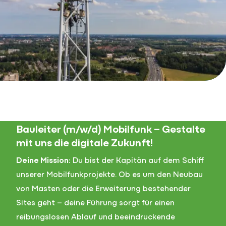
Bauleiter (m/w/d) Mobilfunk – Gestalte
mit uns die digitale Zukunft!
Deine Mission:
Du bist der Kapitän auf dem Schiff
unserer Mobilfunkprojekte. Ob es um den Neubau
von Masten oder die Erweiterung bestehender
Sites geht – deine Führung sorgt für einen
reibungslosen Ablauf und beeindruckende